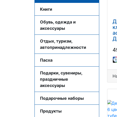
Книги
Д
Обувь, одежда и
к
аксессуары
а
Д
Отдых, туризм,
автопринадлежности
4
Пасха
Подарки, сувениры,
Н
праздничные
аксессуары
Подарочные наборы
Продукты