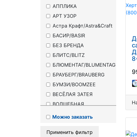
АППЛИКА
АРТ УЗОР
Астра Крафт/Astra&Craft
БАСИР/BASIR
Д
с
БЕЗ БРЕНДА
Д
БЛИТС/BLITZ
8
БЛЮМЕНТАГ/BLUMENTAG
(
9
БРАУБЕРГ/BRAUBERG
БУМЗИ/BOOMZEE
ВЕСЁЛАЯ ЗАТЕЯ
Н
ВОЛШЕБНАЯ
МАСТЕРСКАЯ
Можно заказать
Гамма
ГАММА ТВОРЧЕСТВО
Применить фильтр