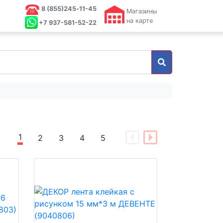
8 (855)245‑11-45
Магазины
на карте
+7 937-581-52-22
1
2
3
4
5