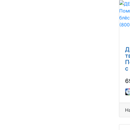
МАЗАРИ/MAZARI
МИСТЕР
ПЕЙНТ/MR/PAINTE
ОРИГАМИ/ORIGAMI
ОСТРОВ СОКРОВИЩ
ПЕППИ/PEPPY
Д
ПРЕЦИОЗА/PRECIOSA
т
П
ПРОМЫСЕЛ
с
СИМА ЛЕНД
2
6
СИМА_ЛЕНД/SIMA-LAND
СТИЛЕРРА/STILERRA
СФЕРА
Н
ТУКЗАР/TUKZAR
ФЭНСИ/FANCY
ХОББИ ТАЙМ/HOBBY