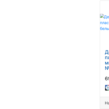
Д
п
м
№
6
Н