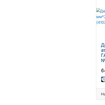
TIME
ХОББИУС/HOBBIUS
ЦЕНТРУМ/CENTRUM
ШРАЙБЕР/SCHREIBER
ЭССАВАН
Д
а
Г
№
6
Н