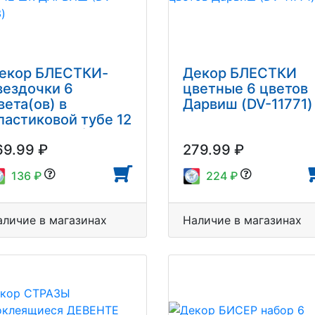
екор БЛЕСТКИ-
Декор БЛЕСТКИ
вездочки 6
цветные 6 цветов
вета(ов) в
Дарвиш (DV-11771)
ластиковой тубе 12
т. ДАРВИШ (DV-
69.99 ₽
279.99 ₽
763)
136 ₽
224 ₽
аличие в магазинах
Наличие в магазинах