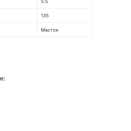
5.5
135
Масток
е: